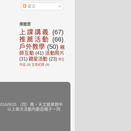
留言
標籤雲
上課講義
(67)
推薦活動
(66)
戶外教學
(50)
親
師互動
(41)
活動照片
(31)
觀星活動
(23)
學生
作品
(9)
生態紀錄
(9)
6/9/15 （四）晚，天文館舉辦中
加） 以上兩次活動均歡迎親子一同