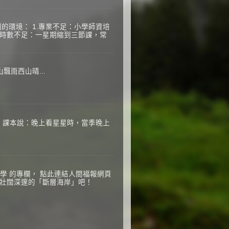
的環境： 1.專業不足：小學師資培
2.時數不足：一星期縮到三節課，常
飄雨西山晴...
，課本說：晚上看星星時，當季晚上
n科學 的專欄， 點此連結人間福報網頁
部壯闊深邃的「斷層海岸」吧！