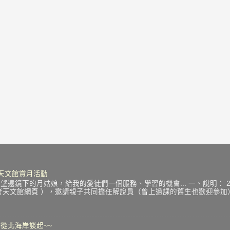
中秋天文館賞月活動
遠鏡下的月姑娘，給我的愛徒們一個服務、學習的機會... 一、說明： 201
考天文館網頁 ），邀請親子共同擔任解說員（曾上過課的舊生也歡迎參
從北海岸談起~~