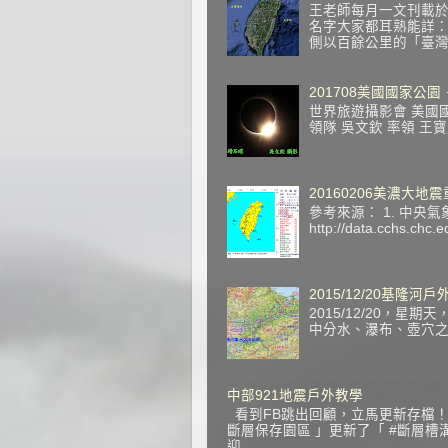
王老師每月一文刊載於
名字大家都耳熟能詳
側以百餘公里的「臺灣海
201708美國國家公園
世界旅遊攝影會 美國國家公園
領隊 吳文欽 率領 王
20160206美濃大地
參考來源： 1. 中央氣象局
http://data.cchs.ch
2015/12/20基隆河
2015/12/20，
中分水、瀑布、壺穴之旅 
中部921地震戶外教學
看到FB跳出回顧，立馬更新存檔！ 
斷層保存園區 」更新了「 #斷層槽
迎...