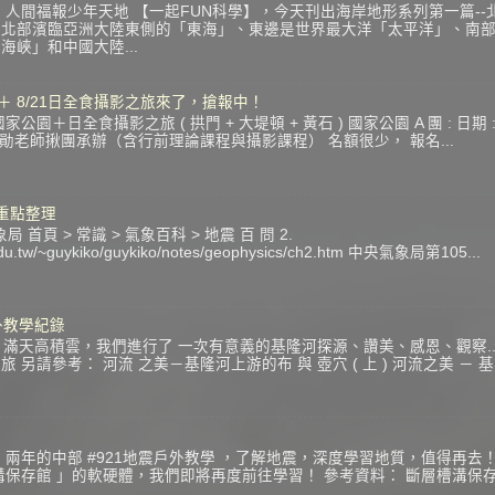
 人間福報少年天地 【一起FUN科學】，今天刊出海岸地形系列第一篇--
：北部濱臨亞洲大陸東側的「東海」、東邊是世界最大洋「太平洋」、南
峽」和中國大陸...
 ＋ 8/21日全食攝影之旅來了，搶報中！
＋日全食攝影之旅 ( 拱門 + 大堤頓 + 黃石 ) 國家公園 A 團 : 日期 : 201
寶勛老師揪團承辦（含行前理論課程與攝影課程） 名額很少， 報名...
震重點整理
 首頁 > 常識 > 氣象百科 > 地震 百 問 2.
c.edu.tw/~guykiko/guykiko/notes/geophysics/ch2.htm 中央氣象局第105...
戶外教學紀錄
星期天，滿天高積雲，我們進行了 一次有意義的基隆河探源、讚美、感恩、觀察.
另請參考： 河流 之美－基隆河上游的布 與 壺穴 ( 上 ) 河流之美 － 基
兩年的中部 #921地震戶外教學 ，了解地震，深度學習地質，值得再去！
溝保存館 」的軟硬體，我們即將再度前往學習！ 參考資料： 斷層槽溝保存