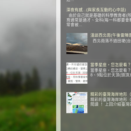
深夜有感...(與家長互動的心中話)
由於自己就是基礎的科學教育者(所
育通常是通才、全科(每一科都要會教
常會被...
淺談西北雨(午後雷陣雨
西北雨落不過田埂(台語
當季星座，您怎麼看
當季星座，您怎麼看？
8、9點位於天頂(頭頂
精彩的臺灣海岸地形
精彩的臺灣海岸地形（續
閱讀 ！ 上回介紹臺