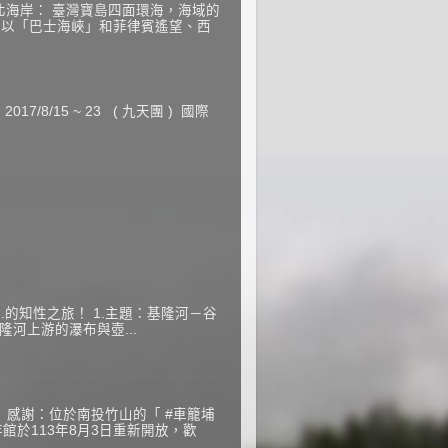
北海岸： 臺灣寶島四面環海，海域的
部以「巴士海峽」和菲律賓遙望、西
7/8/15 ~ 23 ( 九天團 ) 國際
..的知性之旅！ 1.主題：基隆河－谷
隆河上游的瀑布與壺...
 感謝：位於南投竹山的「 #車籠埔
館於113年8月3日重新開放，歡