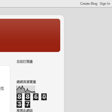
目前訂閱量
總網頁瀏覽量
慢找
！
8
8
6
0
3
7
搜尋此網誌