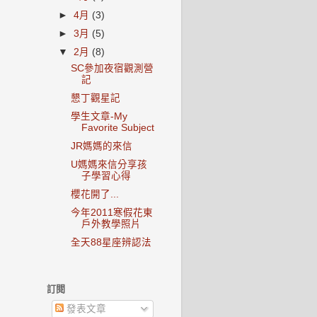
►
4月
(3)
►
3月
(5)
▼
2月
(8)
SC參加夜宿觀測營
記
懇丁觀星記
學生文章-My
Favorite Subject
JR媽媽的來信
U媽媽來信分享孩
子學習心得
櫻花開了...
今年2011寒假花東
戶外教學照片
全天88星座辨認法
訂閱
發表文章