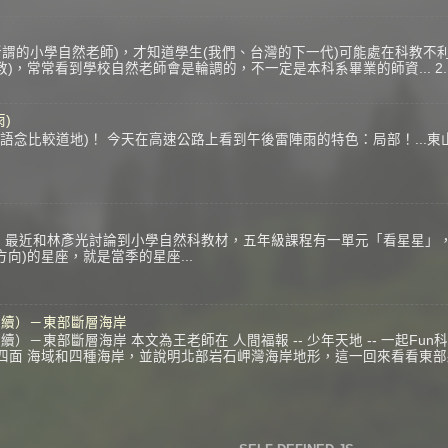
謂的小學自然老師)，才知道學生(我們、台灣的下一代)可能處在科教不利
)，常常看到學校自然老師會是輪調的，不一定是本科系畢業的師資... 
)
念比較道地)！ 今天在高速公路上看到午後雷陣雨的特色：局部！...東山
？
 最近和林彥光討論到小學自然科教材，五年級課程有一單元「看星星」
方向)的星座，就是當季的星座...
（續）－東部斷層海岸
）－東部斷層海岸 本文為王老師在 人間福報 -- 少年天地 -- 一起Fu
灣四面 海域和四種海岸，並說明北部岩石岬灣海岸地形，這一回來看看東