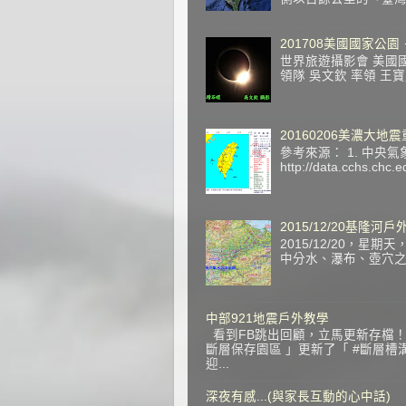
201708美國國家公園
世界旅遊攝影會 美國國家公園
領隊 吳文欽 率領 王
20160206美濃大地
參考來源： 1. 中央氣象局
http://data.cchs.ch
2015/12/20基隆河
2015/12/20，
中分水、瀑布、壺穴之旅 
中部921地震戶外教學
看到FB跳出回顧，立馬更新存檔！ 
斷層保存園區 」更新了「 #斷層槽
迎...
深夜有感...(與家長互動的心中話)