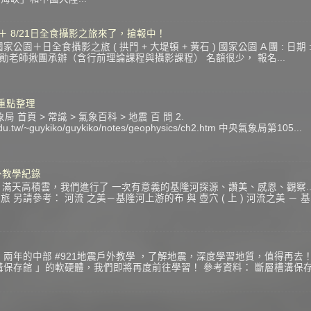
 ＋ 8/21日全食攝影之旅來了，搶報中！
＋日全食攝影之旅 ( 拱門 + 大堤頓 + 黃石 ) 國家公園 A 團 : 日期 : 201
寶勛老師揪團承辦（含行前理論課程與攝影課程） 名額很少， 報名...
震重點整理
 首頁 > 常識 > 氣象百科 > 地震 百 問 2.
c.edu.tw/~guykiko/guykiko/notes/geophysics/ch2.htm 中央氣象局第105...
戶外教學紀錄
星期天，滿天高積雲，我們進行了 一次有意義的基隆河探源、讚美、感恩、觀察.
另請參考： 河流 之美－基隆河上游的布 與 壺穴 ( 上 ) 河流之美 － 基
兩年的中部 #921地震戶外教學 ，了解地震，深度學習地質，值得再去！
溝保存館 」的軟硬體，我們即將再度前往學習！ 參考資料： 斷層槽溝保存