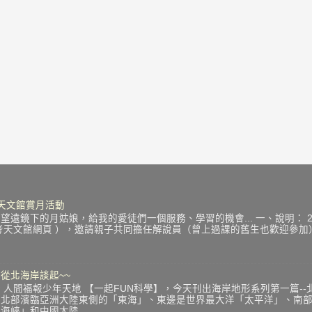
中秋天文館賞月活動
遠鏡下的月姑娘，給我的愛徒們一個服務、學習的機會... 一、說明： 201
考天文館網頁 ），邀請親子共同擔任解說員（曾上過課的舊生也歡迎參
從北海岸談起~~
 人間福報少年天地 【一起FUN科學】，今天刊出海岸地形系列第一篇--
：北部濱臨亞洲大陸東側的「東海」、東邊是世界最大洋「太平洋」、南
峽」和中國大陸...