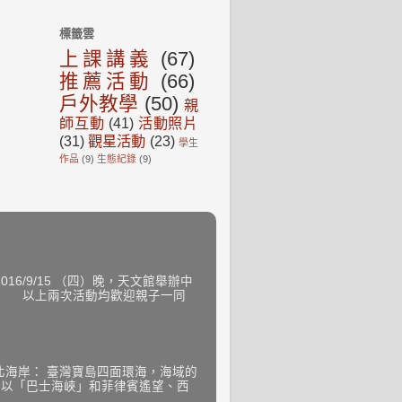
標籤雲
上課講義
(67)
推薦活動
(66)
戶外教學
(50)
親
師互動
(41)
活動照片
(31)
觀星活動
(23)
學生
作品
(9)
生態紀錄
(9)
6/9/15 （四）晚，天文館舉辦中
加） 以上兩次活動均歡迎親子一同
北海岸： 臺灣寶島四面環海，海域的
部以「巴士海峽」和菲律賓遙望、西