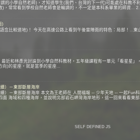
謂的小學自然老師)，才知道學生(我們、台灣的下一代)可能處在科教不利
)，常常看到學校自然老師會是輪調的，不一定是本科系畢業的師資... 
)
念比較道地)！ 今天在高速公路上看到午後雷陣雨的特色：局部！...東山
？
 最近和林彥光討論到小學自然科教材，五年級課程有一單元「看星星」
方向)的星座，就是當季的星座...
（續）－東部斷層海岸
）－東部斷層海岸 本文為王老師在 人間福報 -- 少年天地 -- 一起Fu
灣四面 海域和四種海岸，並說明北部岩石岬灣海岸地形，這一回來看看東
SELF DEFINED JS