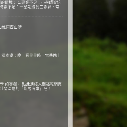
的環境： 1.專業不足：小學師資培
2.時數不足：一星期縮到三節課，常
飄雨西山晴...
，課本說：晚上看星星時，當季晚上
n科學 的專欄， 點此連結人間福報網頁
部壯闊深邃的「斷層海岸」吧！