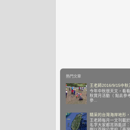
熱門文章
王老師2016/9/15
今年中秋很天文，看看望
秋賞月活動（ 點此參
參...
精采的台灣海岸地形，
王老師每月一文刊載於
名字大家都耳熟能詳
側以百餘公里的「臺灣海