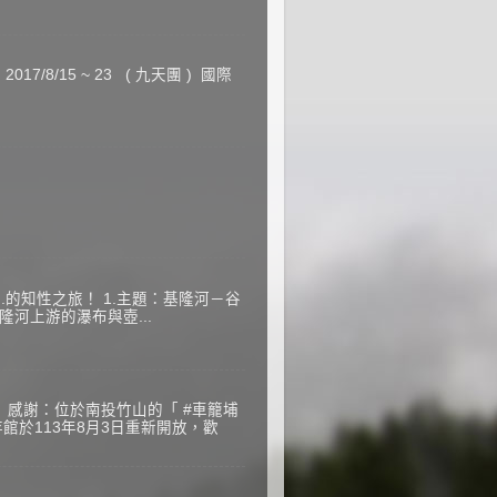
7/8/15 ~ 23 ( 九天團 ) 國際
..的知性之旅！ 1.主題：基隆河－谷
隆河上游的瀑布與壺...
 感謝：位於南投竹山的「 #車籠埔
館於113年8月3日重新開放，歡