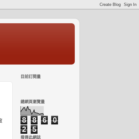
目前訂閱量
總網頁瀏覽量
8
8
6
0
度
2
5
搜尋此網誌