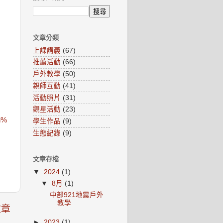
文章分類
上課講義
(67)
推薦活動
(66)
戶外教學
(50)
親師互動
(41)
活動照片
(31)
觀星活動
(23)
n%
學生作品
(9)
生態紀錄
(9)
文章存檔
▼
2024
(1)
▼
8月
(1)
中部921地震戶外
教學
文章
►
2023
(1)