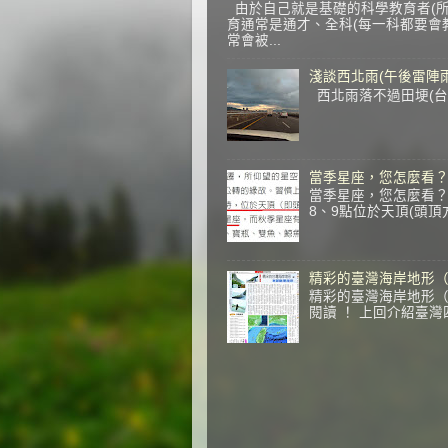
由於自己就是基礎的科學教育者(所
育通常是通才、全科(每一科都要會教
常會被...
淺談西北雨(午後雷陣雨
西北雨落不過田埂(台語
當季星座，您怎麼看
當季星座，您怎麼看？
8、9點位於天頂(頭頂
精彩的臺灣海岸地形
精彩的臺灣海岸地形（續
閱讀 ！ 上回介紹臺