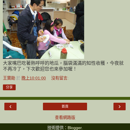
大家嘴巴吃著熱呼呼的地瓜
，
腦袋滿滿的知性收穫
，
今夜就
不再冷了，下次歡迎您也來參加喔！
王寶勛
於
晚上10:01:00
沒有留言:
分享
‹
›
首頁
查看網路版
技術提供：
Blogger
.