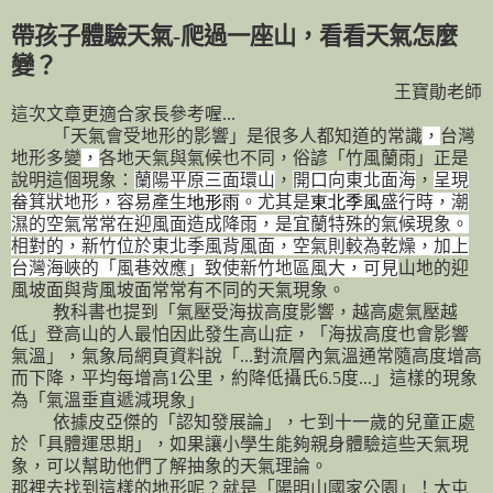
帶孩子體驗天氣
-
爬過一座山，看看天氣怎麼
變？
王寶勛老師
這次文章更適合家長參考喔
...
「天氣會受地形的影響」是很多人都知道的常識
，
台灣
地形多變
，
各地天氣與氣候也不同，俗諺「竹風蘭雨」正是
說明這個現象：
蘭陽平原三面環山
，
開口向東北面海
，
呈現
畚箕狀地形，容易產生
地形雨
。尤其是
東北季風
盛行時，潮
濕的空氣常常在迎風面造成降雨，是宜蘭特殊的氣候現象。
相對的，新竹位於東北季風背風面，空氣則較為乾燥，加上
台灣海峽的「風巷效應」致使新竹地區風大，可見
山地的迎
風坡面與背風坡面常常有不同的天氣現象。
教科書也提到「氣壓受海拔高度影響，越高處氣壓越
低」登高山的人最怕因此發生高山症，「海拔高度也會影響
氣溫」，氣象局網頁資料說
「
...
對流層內氣溫通常隨高度增高
而下降，平均每增高
1
公里，約降低攝氏
6.5
度
...
」
這樣的現象
為「
氣溫垂直遞減現象
」
依據皮亞傑的「認知發展論」，七到十一歲的兒童正處
於「具體運思期」，如果讓小學生能夠親身體驗這些天氣現
象，可以幫助他們了解抽象的天氣理論。
那裡去找到這樣的地形呢？就是「陽明山國家公園」！大屯