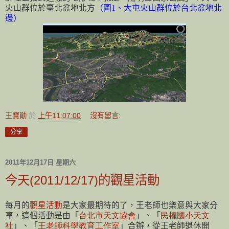
火山群位於臺北盆地北方
（圖
1
、大屯火山群位於台北盆地北
邊）
王寶勛
於
上午11:07:00
沒有留言:
分享
2011年12月17日 星期六
今天(2011/12/17)的觀星活動
每月的
觀星活動
是大家最期待的了，王老師也樂意與大家分
享，
這個活動是由「
台北市天文協會
」、「
民權國小天文
社
」、「
王老師科學教育工作室
」合辦，從王老師退休開