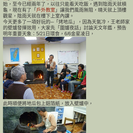
始，至今已經兩年了，以往只能看天吃飯
，遇到陰雨天就槓
龜，
現在有了「
戶外教室
」讓我們風雨無阻，晴天就上頂樓
觀星
，
陰雨天就在樓下上室內課。
今天更多了一項好玩的─
「烤地瓜」，
因為天氣冷
，王老師家
的
壁爐發揮效用
，
大家先「圍爐夜話」討論天文年鑑
，
預告
明年重要天象：5/21日環食，6/6金星凌日，
此時順便將地瓜包上鋁箔紙
，
放入壁爐中
，