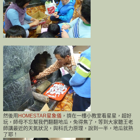
然後用
HOMESTAR星象儀
，
擠在一樓小教室看星星
，
超好
玩
，
師母不忘幫我們翻翻地瓜
，
免得焦了，等到大家聽王老
師講最近的天氣狀況
，
與科氏力原理
，
說到一半
，
地瓜就熟
了耶！