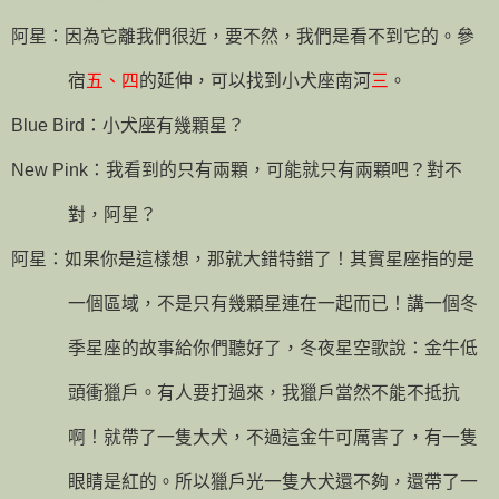
阿星：因為它離我們很近，要不然，我們是看不到它的。參
宿
五、四
的延伸，可以找到小犬座南河
三
。
Blue Bird
：小犬座有幾顆星？
New Pink
：我看到的只有兩顆，可能就只有兩顆吧？對不
對，阿星？
阿星：如果你是這樣想，那就大錯特錯了！其實星座指的是
一個區域，不是只有幾顆星連在一起而已！講一個冬
季星座的故事給你們聽好了，冬夜星空歌說：金牛低
頭衝獵戶。有人要打過來，我獵戶當然不能不抵抗
啊！就帶了一隻大犬，不過這金牛可厲害了，有一隻
眼睛是紅的。所以獵戶光一隻大犬還不夠，還帶了一