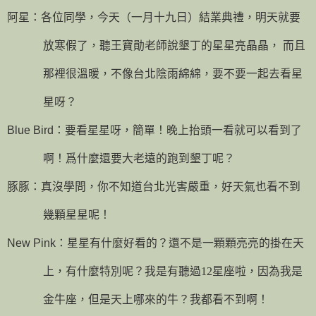
阿星：各位同學，今天（
一月十九日
）結業典禮，明天就要
放寒假了，聽
王寶勛
老師說墾丁的星星亮晶晶， 而且
那裡很溫暖，不像台北陰雨綿綿，要不要一起去看星
星呀？
Blue Bird
：要看星星呀，簡單！晚上抬頭一看就可以看到了
啊！爲什麼還要大老遠的跑到墾丁呢？
豚豚：
真沒學問，你不知道台北光害嚴重，好天氣也看不到
幾顆星星呢！
New Pink
：星星有什麼好看的？還不是一顆顆亮亮的掛在天
上，有什麼特別呢？我是有聽過
12
星座啦，因為我是
金牛座，但是天上哪來的牛？我都看不到啊！