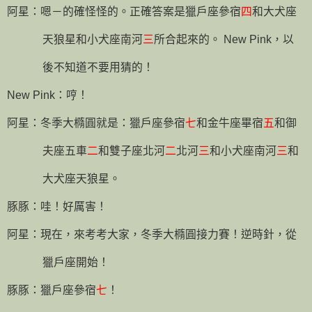
阿星：嗯－的確怪怪的。正確答案是獵戶座參宿
四
和大犬座
天狼星和小犬座南河
三
所合起來的。
New Pink
，以
後不知道不要用猜的！
New Pink
：哼！
阿星：冬季大橢圓就是：獵戶座參宿
七
和金牛座畢宿
五
和御
夫座五車
二
和雙子座北河
二
北河
三
和小犬座南河
三
和
大犬座天狼星。
豚豚：哇！好厲害！
阿星：
現在，來考考大家，冬季大橢圓接力賽！逆時針，從
獵戶座開始！
豚豚：獵戶座參宿
七
！