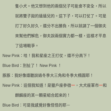
隻小犬。他又想到他的兩個兒子可能會不安全，所以
就將雙子拋的遠遠兒的。這下子，可以打仗了。可是
打了好久好久，還分不出勝負，所以就請了一個御夫
來幫他們解危，御夫說兩個實力都一樣，這樣才平息
了這場戰爭。
New Pink
：哇！我和星座之王打仗，還不分高下！
Blue Bird
：別扯了！
New Pink
！
豚豚：我好像還聽說過冬季大三角和冬季大橢圓耶！
New Pink
：這個我知道！是獵戶座參宿
一
，大犬座軍市
一
和
麒麟座的某一顆星組合起來的！
Blue Bird
：可是我感覺好像怪怪的耶－