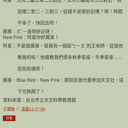
阿星：北河二離五車二比較近，北河三離南河三比較近，就
這樣二對二，三對三。這樣不是很好記嗎？啊！時間
不多了，快回去吧！
豚豚：ㄜˋ－是很好記呀！
New Pink
：阿星你好厲害！
阿星：不是我厲害，是我有一個超ㄅㄧㄤˋ的
王
老師，這是他
教我的啦！他還教我們很多秋季星座、冬季星座
……
這些知識呢！
豚豚、
Blue Bird
、
New Pink
：那回去我也要參加天文社，這
下可熱鬧了！
資料來源：台北市立天文科學教育館
王寶勛
於
凌晨12:27:00
分享