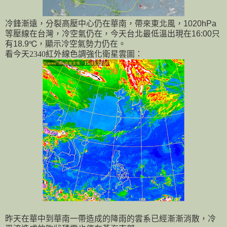
冷鋒漸遠，分裂高壓中心仍在華南，帶來東北風，
1020hPa
等壓線在台灣，冷空氣仍在，今天台北最低溫出現在
16:00
只
有
18.9
℃，顯示冷空氣勢力仍在。
看今天
2340
紅外線色調強化衛星雲圖：
昨天在華中到華南一帶造成的降雨的雲系已經漸漸消散，冷