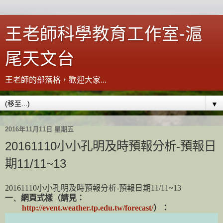
王老師科學教育工作室-滬
尾天文台
王老師的部落格，歡迎大家...
▼
2016年11月11日 星期五
20161110小小孔明及時預報分析-預報日
期11/11~13
20161110
小小孔明及時預報分析
-
預報日期
11/11~13
一、
網頁式樣（請見：
http://event.weather.tp.edu.tw/forecast/
）：