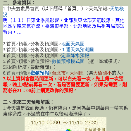
二、
參考資料：
1.
中央氣象局
首頁
（以下簡稱「首頁」）
>
天氣預報
>
天氣概
況
明（１１）日東北季風影響，北部及東北部天氣較涼，其他
地區早晚天氣亦涼，臺灣東半部、北部地區及馬祖有局部短
暫雨，
…
2.
首頁
>
預報
>
分析及預測圖
>
地面天
氣
圖
3.
首頁
>
預報
>
分析及預測圖
>
１週天
氣
預測圖
4.
首頁
>
預報
>
分析及預測圖
>
定量降水
預
報
5.
首頁
>
預報
>
數值預報
>
數值預報模
式
圖
（選「區域模式
/
5KM
解析度
/
最新時間」）
6.
首頁
>
預報
>
鄉鎮預報
>
台北市
>
大同區
（選
大橋
國
小
的人）
7.
以上資料會隨時間更新，可以白天看一次，先上傳一次預
報，晚上
8
點前再看一次，看是否需要更新，如果有需要，則
務必在
21
：
00
前上網更改你的預報。
三、未來三天預報解說：
1.
今天雖是鋒面後過，仍有降雨，是因為華中到華南一帶雲系
東移造成，不過約在中午以後就漸漸停了。