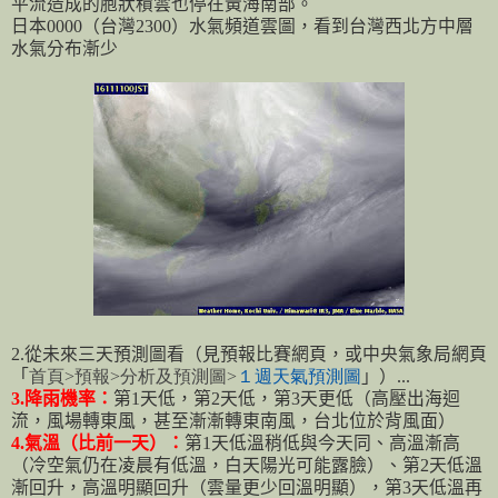
平流造成的胞狀積雲也停在黃海南部。
日本
0000
（台灣
2300
）水氣頻道雲圖，看到台灣西北方中層
水氣分布漸少
2.
從未來三天預測圖看（見預報比賽網頁，或中央氣象局網頁
「
首頁
>
預報
>
分析及預測圖
>
１週天氣預測圖
」）
...
3.
降雨機率：
第
1
天低，第
2
天低，第
3
天更低（高壓出海迴
流，風場轉東風，甚至漸漸轉東南風，台北位於背風面）
4.
氣溫（比前一天）：
第
1
天低溫稍低與今天同、高溫漸高
（冷空氣仍在凌晨有低溫，白天陽光可能露臉）、第
2
天低溫
漸回升，高溫明顯回升（雲量更少回溫明顯），第
3
天低溫再