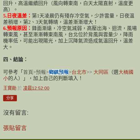
回升，高溫繼續回升（風向轉東南，白天太陽直射，溫度更
高）。
5.
日夜溫差：
第
1
天凌晨仍有殘存冷空氣，少許雲量，日夜溫
差稍增，第
2
、
3
天氣轉晴，溫差漸漸增大！
6.
預報原因：
鋒面漸遠，冷空氣減弱，高壓出海、迴流，風場
轉東風，甚至漸漸轉東南風，台北位於背風與雲量少，降雨
機率低，可能出現陽光，加上沉降氣流造成氣溫回升，溫差
大。
四、結論：
可參考「
首頁
>
預報
>
鄉鎮預報
>
台北市
>>
大同
區
（選
大橋國
小
的人）
」，加上自己的判斷填入！
王寶勛
於
凌晨12:52:00
分享
沒有留言:
張貼留言