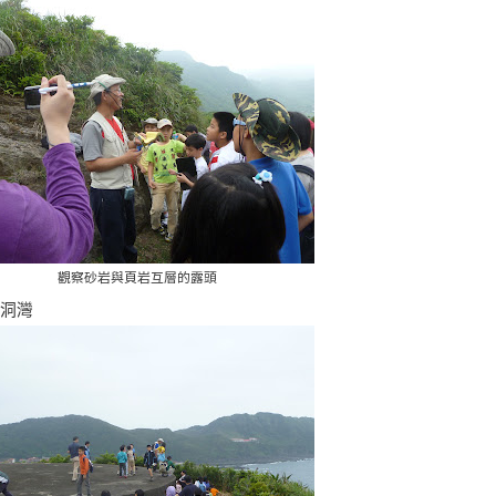
觀察砂岩與頁岩互層的露頭
龍洞灣