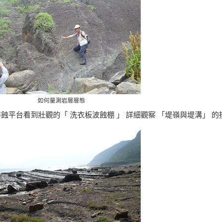
如何量測岩層層態
海蝕平台看到壯觀的「
洗衣板波蝕棚
」
詳細觀察
「
堤嶺與堤溝
」 的