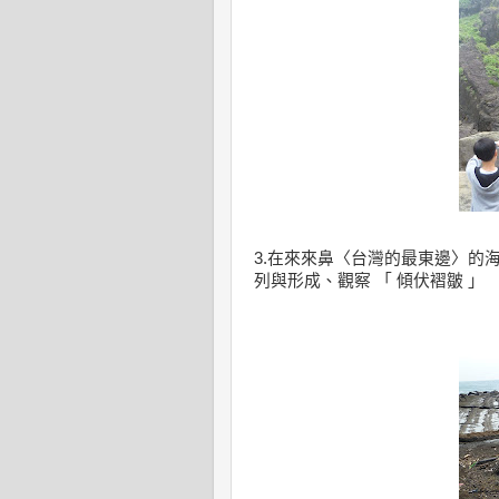
3.在來來鼻〈台灣的最東邊〉的
列與形成
、觀察
「
傾伏褶皺
」