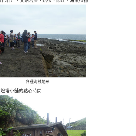
痕化石）、交錯岩層、結核、節理、海濱植物
各種海蝕地形
燈塔小舖的點心時間...