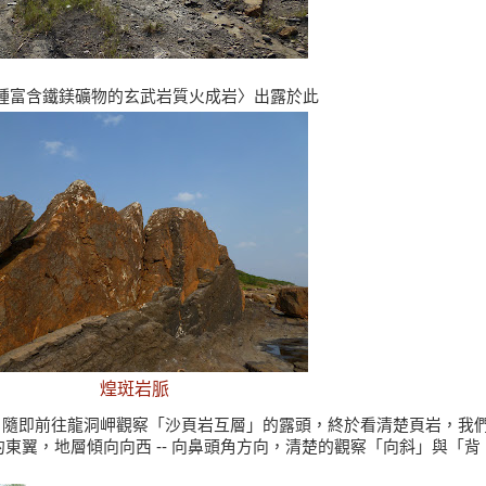
種富含鐵鎂礦物的玄武岩質火成岩〉出露於此
煌斑岩脈
，隨即前往龍洞岬觀察「沙頁岩互層」的露頭，終於看清楚頁岩，我
東翼，地層傾向向西 -- 向鼻頭角方向，清楚的觀察「向斜」與「背