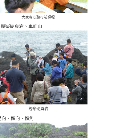
大家專心聽行前課程
家觀察
硬頁岩、單面山
觀察
硬頁岩
走向、傾向、傾角