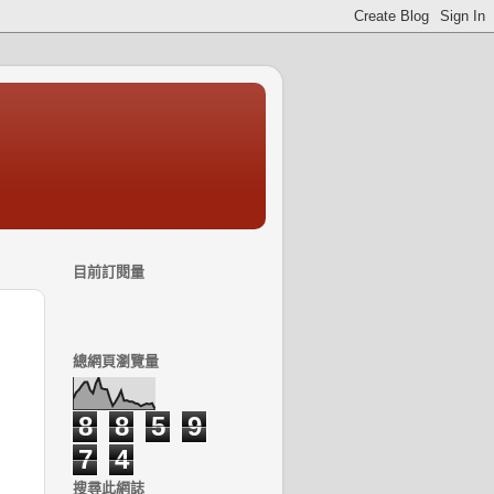
目前訂閱量
總網頁瀏覽量
8
8
5
9
7
4
搜尋此網誌