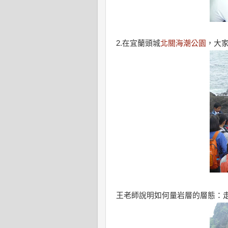
2.在宜蘭頭城
北關海潮公園
，大
王老師說明如何量岩層的層態：