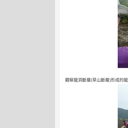
觀察龍洞斷層(草山斷層)形成的