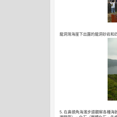
龍洞灣海崖下出露的龍洞砂岩和
5. 在鼻頭角海濱步道觀察
各種海