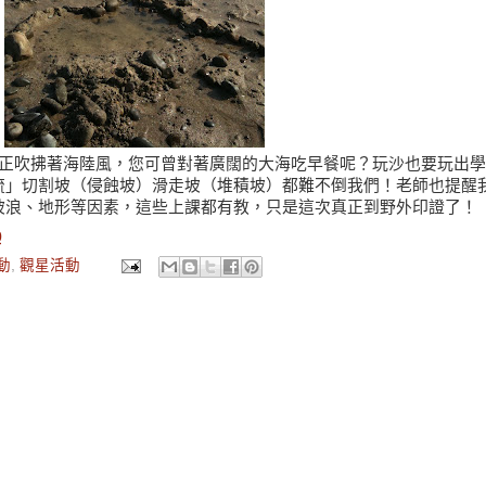
正吹拂著海陸風
，
您可曾對著廣闊的大海吃早餐呢
？
玩沙也要玩出學
流
」
切割坡
（
侵蝕坡
）
滑走坡
（
堆積坡
）
都難不倒我們
！
老師也提醒
坡浪、地形等因素
，
這些上課都有教
，
只是這次真正到野外印證了！
0
動
,
觀星活動