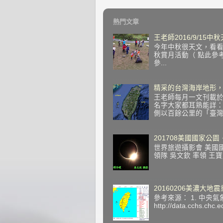
熱門文章
王老師2016/9/15
今年中秋很天文，看看望
秋賞月活動（ 點此參
參...
精采的台灣海岸地形，
王老師每月一文刊載於
名字大家都耳熟能詳
側以百餘公里的「臺灣海
201708美國國家公園
世界旅遊攝影會 美國國家公園
領隊 吳文欽 率領 王
20160206美濃大地
參考來源： 1. 中央氣象局
http://data.cchs.ch