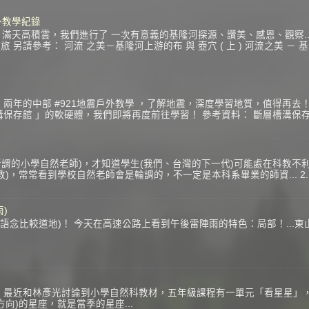
戶外教學紀錄
星期天，滿天高積雲，我們進行了 一次有意義的基隆河探源、讚美、感恩、觀察.
另請參考： 河流 之美－基隆河上游的布 與 壺穴 ( 上 ) 河流之美 － 基
兩年的中部 #921地震戶外教學 ，了解地震，深度學習地質，值得再去！
溝保存館 」的軟硬體，我們即將再度前往學習！ 參考資料： 斷層槽溝保存
謂的小學自然老師)，才知道學生(我們、台灣的下一代)可能處在科教不利
)，常常看到學校自然老師會是輪調的，不一定是本科系畢業的師資... 
)
念比較道地)！ 今天在高速公路上看到午後雷陣雨的特色：局部！...東山
？
 最近和林彥光討論到小學自然科教材，五年級課程有一單元「看星星」
方向)的星座，就是當季的星座...