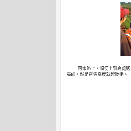
回家路上
，
順便上到高處觀
高線
，
越是密集高度就越陡峭。