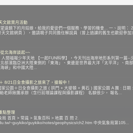
中秋天文館賞月活動
遠鏡下的月姑娘，給我的愛徒們一個服務、學習的機會... 一、說明： 201
考天文館網頁 ），邀請親子共同擔任解說員（曾上過課的舊生也歡迎參
從北海岸談起~~
 人間福報少年天地 【一起FUN科學】，今天刊出海岸地形系列第一篇--
：北部濱臨亞洲大陸東側的「東海」、東邊是世界最大洋「太平洋」、南
峽」和中國大陸...
 ＋ 8/21日全食攝影之旅來了，搶報中！
＋日全食攝影之旅 ( 拱門 + 大堤頓 + 黃石 ) 國家公園 A 團 : 日期 : 201
寶勛老師揪團承辦（含行前理論課程與攝影課程） 名額很少， 報名...
震重點整理
 首頁 > 常識 > 氣象百科 > 地震 百 問 2.
c.edu.tw/~guykiko/guykiko/notes/geophysics/ch2.htm 中央氣象局第105...