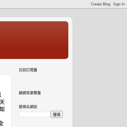
目前訂閱量
總網頁瀏覽量
還
天
搜尋此網誌
知
全