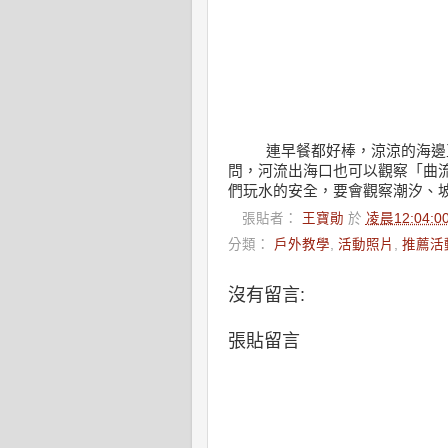
連早餐都好棒
，
涼涼的海邊
問
，
河流出海口也可以觀察
「
曲
們玩水的安全
，
要會觀察潮汐、
張貼者：
王寶勛
於
凌晨12:04:0
分類：
戶外教學
,
活動照片
,
推薦活
沒有留言:
張貼留言