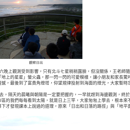
觀察日出
六晚上觀測受到影響
，
只有北斗七星稍稍露臉
，
但沒關係
，
王老師隨
「
地上的星星
」
螢火蟲
，
那一閃一閃的可愛模樣
，
讓小朋友和家長驚
遺憾
，
最後到了富貴角燈塔
，
仰望規律投射到海面的燈光
，
大家暫時
去
，
隔天的晨曦與朝陽是一定要把握的
，
一早就趕到海邊觀測
，
終於
市區的我們每每看到太陽
，
就是日上三竿
，大家
匆匆上學去
，
根本來
導下才發現課本上說過的道理
，
原來
「
日出和日落的路徑
」
與
「
地平
！