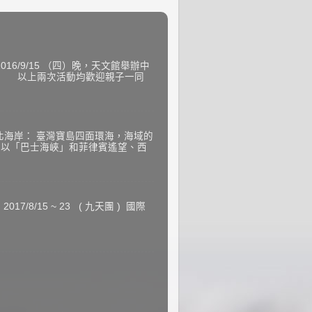
6/9/15 （四）晚，天文館舉辦中
加） 以上兩次活動均歡迎親子一同
北海岸： 臺灣寶島四面環海，海域的
部以「巴士海峽」和菲律賓遙望、西
7/8/15 ~ 23 ( 九天團 ) 國際