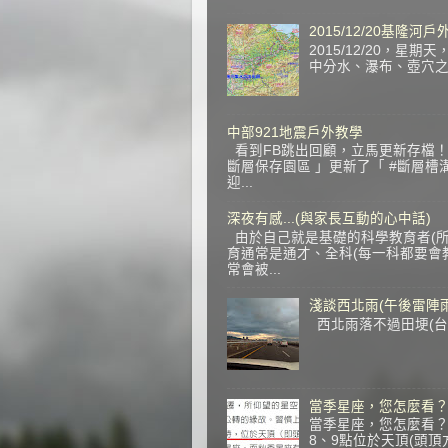
2015/12/20基隆河
2015/12/20，
中分水、瀑布、壺穴之旅 
中部921地震戶外教學
看到FB跳出回顧，立馬更新存檔！ 
斷層保存園區 」更新了「 #斷層槽
迎...
深夜有感...(與家長互動的心中話)
由於自己就是基礎的科學教育者(所
育通常是通才、全科(每一科都要會教
常會被...
淺談西北雨(午後雷陣雨
西北雨落不過田埂(台語
當季星座，您怎麼看
當季星座，您怎麼看？
8、9點位於天頂(頭頂