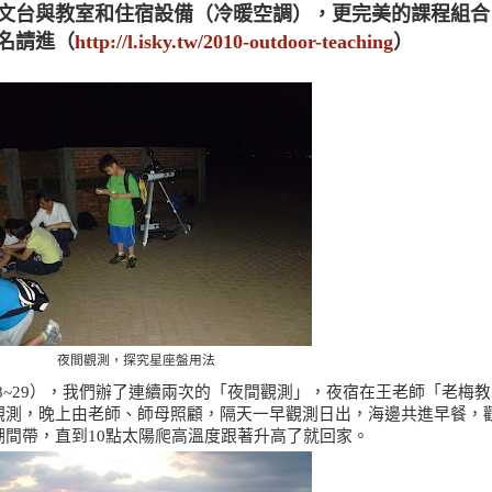
文台與教室和住宿設備（冷暖空調），更完美的課程組合
名請進（
http://l.isky.tw/2010-outdoor-teaching
）
夜間觀測，探究星座盤用法
8~29
），
我們辦了連續兩次的
「
夜間觀測
」，
夜宿在王老師
「
老梅教
觀測
，
晚上由老師、師母照顧
，
隔天一早觀測日出
，
海邊共進早餐
，
潮間帶
，
直到
10
點太陽爬高溫度跟著升高了就回家
。