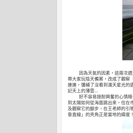
因為天氣的因素
，
這兩次週
帶大家玩陰天備案
，
改成了觀察
連連
，
彌補了沒看到滿天星光的
記天上的薄雲
...
好不容易按耐興奮的心情睡
到太陽如何從海面跳出來
，
住在
及觀察它的腳步
，
在王老師的引
垂直線
」
的夾角正是當地的緯度