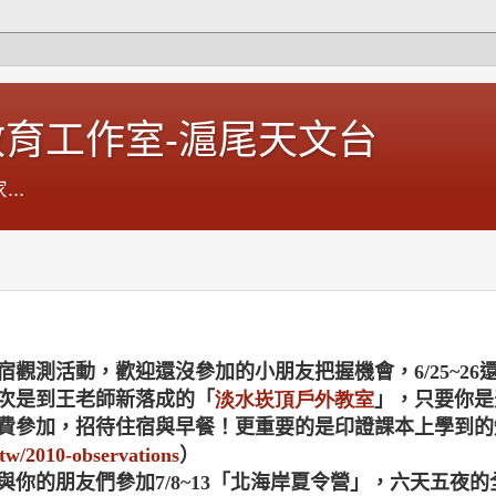
育工作室-滬尾天文台
..
宿觀測活動，歡迎還沒參加的小朋友把握機會，
6/25~26
次是到王老師新落成的「
淡
水
崁頂
戶
外
教
室
」，只要你是
費參加，招待住宿與早餐！更重要的是印證課本上學到的
y.tw/2010-observations
）
與你的朋友們參加
7/8~13
「北海岸夏令營」，六天五夜的