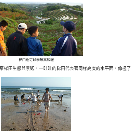
梯田也可以學等高線喔
察梯田生態與景觀
，
一畦畦的梯田代表著同樣高度的水平面
，
像極了