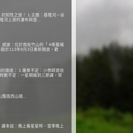
..的知性之旅！ 1.主題：基隆河－谷
隆河上游的瀑布與壺...
 感謝：位於南投竹山的「 #車籠埔
館於113年8月3日重新開放，歡
的環境： 1.專業不足：小學師資培
2.時數不足：一星期縮到三節課，常
飄雨西山晴...
，課本說：晚上看星星時，當季晚上