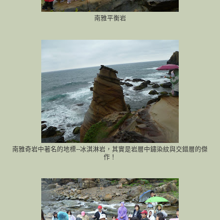
南雅平衡岩
南雅奇岩中著名的地標--冰淇淋岩，其實是岩層中鏽染紋與交錯層的傑
作！