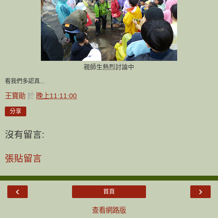
親師生熱烈討論中
看我們多認真...
王寶勛
於
晚上11:11:00
分享
沒有留言:
張貼留言
‹
›
首頁
查看網路版